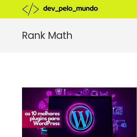
Ir
para
o
conteúdo
Rank Math