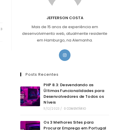
JEFFERSON COSTA
Mais de 15 anos de experiência em
23
desenvolvimento web, atualmente residente
em Hamburgo, na Alemanha.
Abre
em
uma
nova
Posts Recentes
aba
PHP 8.3: Desvendando as
Últimas Funcionalidades para
Desenvolvedores de Todos os
Níveis
11/12/2023
/
0 COMENTÁRIO
Os 3 Melhores Sites para
Procurar Emprego em Portugal