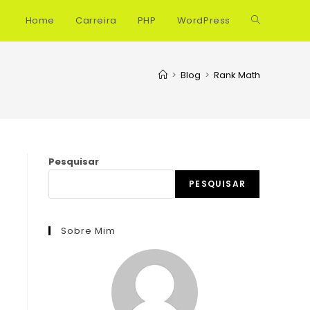
Home
Carreira
PHP
WordPress
Alternar
pesquisa
>
Blog
>
Rank Math
do
site
Pesquisar
PESQUISAR
Sobre Mim