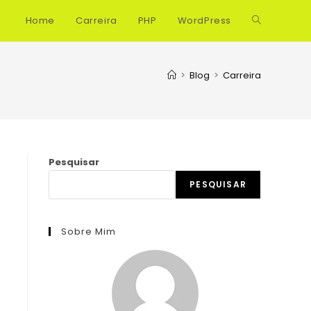
Home
Carreira
PHP
WordPress
Alternar
pesquisa
>
Blog
>
Carreira
do
site
Pesquisar
PESQUISAR
Sobre Mim