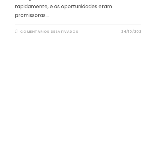
rapidamente, e as oportunidades eram
promissoras.…
EM
COMENTÁRIOS DESATIVADOS
24/10/20
OS
3
MELHORES
SITES
PARA
PROCURAR
EMPREGO
EM
PORTUGAL
NA
ÁREA
DE
TI
EM
2024