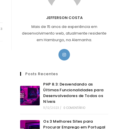
JEFFERSON COSTA
Mais de 15 anos de experiência em
23
desenvolvimento web, atualmente residente
em Hamburgo, na Alemanha.
Abre
em
uma
nova
Posts Recentes
aba
PHP 8.3: Desvendando as
Últimas Funcionalidades para
Desenvolvedores de Todos os
Níveis
11/12/2023
/
0 COMENTÁRIO
Os 3 Melhores Sites para
Procurar Emprego em Portugal